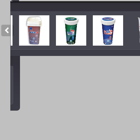
CTY TNHH TÂN SAO Á
-
Giải pháp 