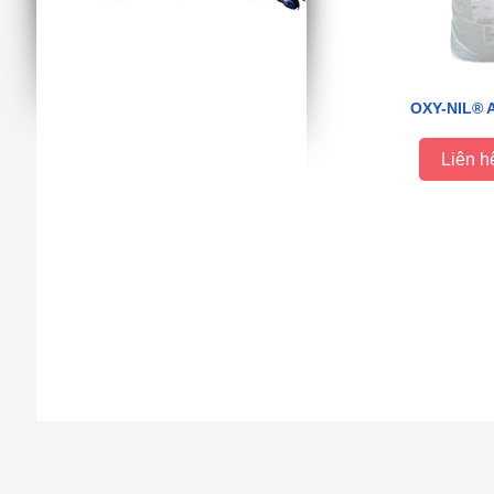
OXY-NIL® 
Liên h