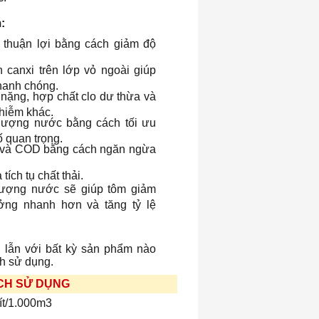
:
 thuận lợi bằng cách giảm độ
n canxi trên lớp vỏ ngoài giúp
nhanh chóng.
 nặng, hợp chất clo dư thừa và
nhiễm khác.
lượng nước bằng cách tối ưu
ố quan trọng.
 và COD bằng cách ngăn ngừa
ích tụ chất thải.
 lượng nước sẽ giúp tôm giảm
rưởng nhanh hơn và tăng tỷ lệ
n lẫn với bất kỳ sản phẩm nào
nh sử dụng.
CH SỬ DỤNG
lít/1.000m3