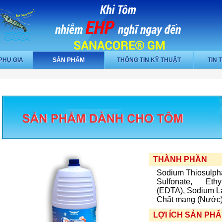
PHỤ GIA
SẢN PHẨM
THÔNG TIN KỸ THUẬT
TIN 
THÀNH PHẦN
Sodium Thiosulph
Sulfonate, Ethy
(EDTA),
Sodium La
Chất mang (Nước)
LỢI ÍCH SẢN PH