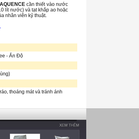
EAQUENCE
cần thiết vào nước
 10 lít nước) và tạt khắp ao hoặc
a nhân viên kỷ thuật.
.
ee - Ấn Độ
hùng)
ráo, thoáng mát và tránh ánh