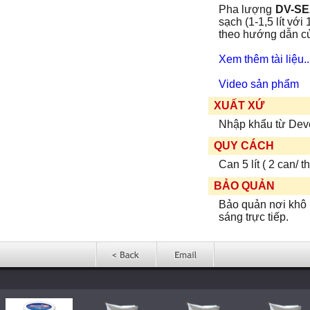
Pha lượng
DV-S
sạch (1-1,5 lít với
theo hướng dẫn củ
Xem thêm tài liệu..
V
ideo sản phẩm
XUẤT XỨ
Nhập khẩu từ Dev
QUY CÁCH
Can 5 lít ( 2 can/ t
BẢO QUẢN
Bảo quản nơi khô 
sáng trực tiếp.