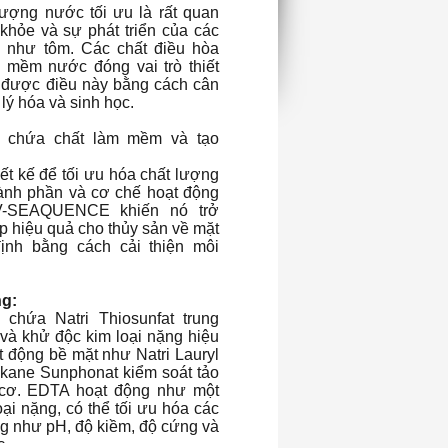
 lượng nước tối ưu là rất quan
 khỏe và sự phát triển của các
nh như tôm. Các chất điều hòa
 mềm nước đóng vai trò thiết
t được điều này bằng cách cân
lý hóa và sinh học.
chứa chất làm mềm và tạo
ết kế để tối ưu hóa chất lượng
ành phần và cơ chế hoạt động
V-SEAQUENCE khiến nó trở
p hiệu quả cho thủy sản về mặt
ịnh bằng cách cải thiện môi
g:
chứa Natri Thiosunfat trung
và khử độc kim loại nặng hiệu
t động bề mặt như Natri Lauryl
lkane Sunphonat kiểm soát tảo
 cơ. EDTA hoạt động như một
loại nặng, có thể tối ưu hóa các
ng như pH, độ kiềm, độ cứng và
c.