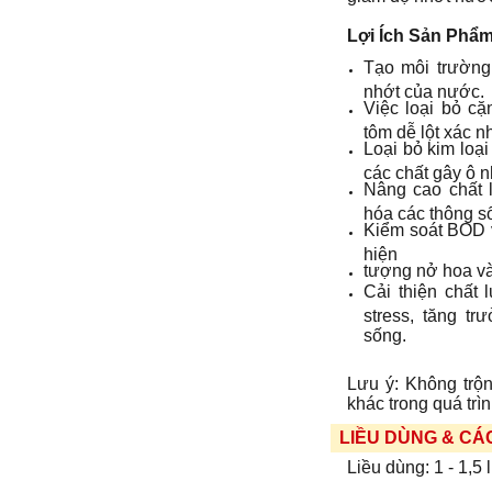
Lợi Ích Sản Phẩm
Tạo môi trường
nhớt của nước.
Việc loại bỏ cặ
tôm dễ lột xác 
Loại bỏ kim loại
các chất gây ô 
Nâng cao chất 
hóa các thông s
Kiểm soát BOD
hiện
tượng nở hoa và t
Cải thiện chất
stress, tăng t
sống.
Lưu ý: Không trộ
khác trong quá trì
LIỀU DÙNG & CÁ
Liều dùng: 1 - 1,5 