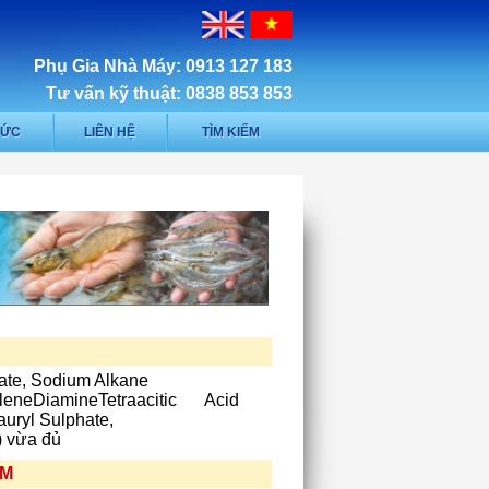
Phụ Gia Nhà Máy: 0913 127 183
Tư vấn kỹ thuật: 0838 853 853
TỨC
LIÊN HỆ
TÌM KIẾM
ate,
Sodium Alkane
leneDiamineTetraacitic Acid
uryl Sulphate,
 vừa đủ
ẨM