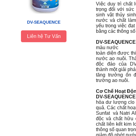
Việc duy trì chất
trọng đối với sức
sinh vật thủy si
nước và chất làm
DV-SEAQUENCE
yếu trong việc đạ
bằng các thông số 
Liên hệ Tư Vấn
DV-SEAQUENCE
màu nước
toàn diện được thi
nước ao nuôi. Th
độc đáo của D
thành một giải phá
tăng trưởng ổn đ
trường ao nuôi.
Cơ Chế Hoạt Độn
DV-SEAQUENCE
hòa dư lượng clo 
quả. Các chất hoạ
Sunfat và Natri A
độc và chất hữu
chất liên kết kim 
thông số quan trọ
giảm độ nhớt nướ