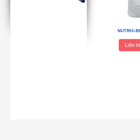
NUTRI®-BI
Liên h