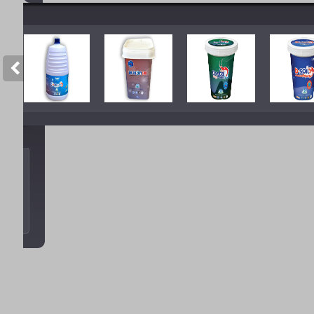
CTY TNHH TÂN SAO Á
-
Giải pháp 