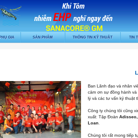
PHỤ GIA
SẢN PHẨM
THÔNG TIN KỸ THUẬT
TIN 
Ban Lãnh đạo và nhân v
cảm ơn sự đồng hành và 
lý và các tư vấn kỷ thuật t
Công ty chúng tôi cũng x
xuất: Tập Đoàn
Adisseo
Loan
.
Chúng tôi rất mong tiếp t