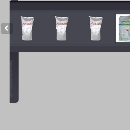
CTY TNHH TÂN SAO Á
-
Giải pháp 